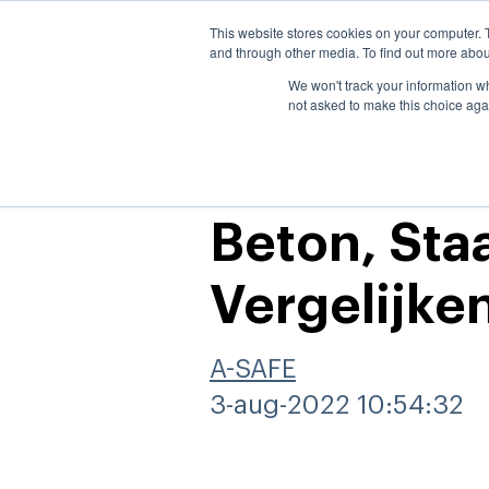
This website stores cookies on your computer. 
and through other media. To find out more abou
We won't track your information whe
Veiligheidsoplo
not asked to make this choice aga
Beton, Sta
Wat wilt u beschermen?
Ons wetenschappelijk
Consult en bezoek op
Waarom A-SAFE
Video's
Vergelijken
onderscheid
locatie
In welke sector bent u
Awards
Technische Downloads
A-SAFE
werkzaam?
Kunststof vs Staal
Installatie
3-aug-2022 10:54:32
Ons verhaal
Brochures en
Bekijk alle producten
PAS 13
productbladen
Ons wetenschappelijk