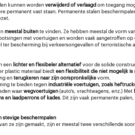
alen kunnen worden
verwijderd of verlaagd
om toegang moge
dere permanent vast staan. Permanente stalen beschermpal
ezet.
jn
meestal buiten
te vinden. Ze hebben meestal de vorm va
botsingen met voertuigen en worden vaak aangetroffen op
l ter bescherming bij verkeersongevallen of terroristische 
n een
lichter en flexibeler alternatief
voor de solide constru
 plastic materiaal biedt
een flexibiliteit die niet mogelijk i
ing en
terugkeren naar zijn oorspronkelijke
vorm.
ming te bieden tegen
industriële voertuigen, zoals heftruck
ieden waar
wegvoertuigen
(auto's, vrachtwagens, enz.) Met
ns en laadperrons of kades
. Dit zijn vaak permanente palen
n stevige beschermpalen
van ze zijn gemaakt, zijn er meestal twee verschillende so