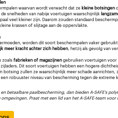
len
hermpalen waarvan wordt verwacht dat ze
kleine botsingen
o
 de snelheden van nabije voertuigen waarschijnlijk
langzam
paal veel kleiner zijn. Daarom zouden standaard beschermp
leine krassen of slijtage aan de oppervlakte.
n
vermoeden, worden dit soort beschermpalen vaker gebruikt
ijk meer kracht achter zich hebben
, hetzij als gevolg van 
n zoals
fabrieken of magazijnen
gebruiken voertuigen voor h
zijladers. Dit soort voertuigen hebben een hogere dichthei
en botsing zullen ze waarschijnlijk meer schade aanrichten, z
een robuuster niveau van bescherming tegen de extreme kr
ve en betaalbare paalbescherming, dan bieden A-SAFE's poly
e omgevingen. Praat met een lid van het A-SAFE-team voor 