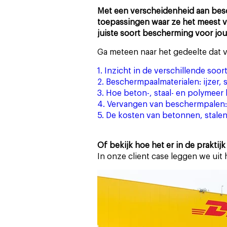
Met een verscheidenheid aan besc
NIEUW: 24/7 stelling
verschil
Casestudies
toepassingen waar ze het meest v
monitoring
juiste soort bescherming voor jou
Werken bij A-SAFE
Ga meteen naar het gedeelte dat vo
1. Inzicht in de verschillende so
Nieuws
2. Beschermpaalmaterialen: ijzer, 
3. Hoe beton-, staal- en polyme
4. Vervangen van beschermpalen:
5. De kosten van betonnen, stal
Of bekijk hoe het er in de praktijk
In onze client case leggen we uit