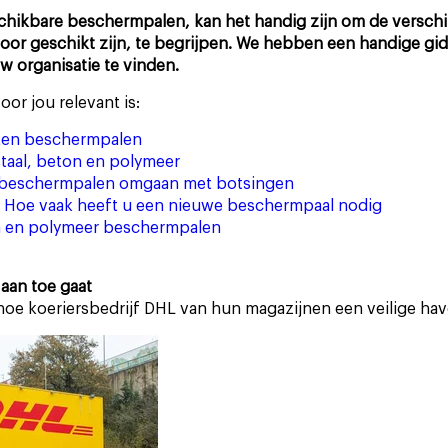
hikbare beschermpalen, kan het handig zijn om de verschi
Italia
United States
oor geschikt zijn, te begrijpen. We hebben een handige gi
Dockdeuren en Doorgangen
w organisatie te vinden.
or jou relevant is:
Find out more
Case studies
Find out more
Find out more
orten beschermpalen
staal, beton en polymeer
er beschermpalen omgaan met botsingen
Find out more
 Hoe vaak heeft u een nieuwe beschermpaal nodig
en en polymeer beschermpalen
 aan toe gaat
 hoe koeriersbedrijf DHL van hun magazijnen een veilige ha