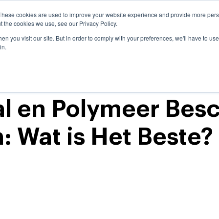
Land & Taal:
Be
These cookies are used to improve your website experience and provide more perso
t the cookies we use, see our Privacy Policy.
n you visit our site. But in order to comply with your preferences, we'll have to use 
ssingen
Over onze producten
Services
Wa
in.
Select Country
al en Polymeer Be
Australia
México
Site survey
The Hidden Cost
Case studies
Pedestrian p
Standards a
Mensen
Overview
: Wat is Het Beste?
Belgique
Middle East
compliance
Our in-depth site survey enables us
With our pioneering safety
Explore our safety projects. A-SAFE
Define walkways,
België
Nederland
Machines en Apparatuur
PAS 13
to recommend the best solution
campaign, The Hidden Cost, we're
is the first choice in safety
operations and p
Learn about the g
Danmark
日本
for your facility.
striving to improve industrial safety
solutions for the world’s largest
pedestrians from 
and compliances 
worldwide, putting a spotlight on
companies and busiest industrial
straying into vehi
ensure the highest
Deutschland
Polska
Gebouwen
TÜV Nord
the hidden cost of workplace
facilities
unsafe areas
and efficiency
España
Sverige
accidents.
Stellingen
France
United Kingdom